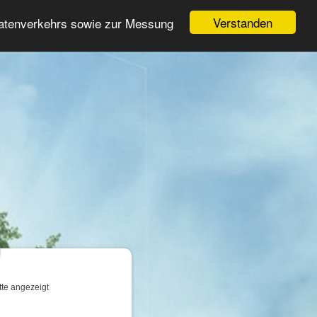
Login
Registrieren
Verstanden
Datenverkehrs sowie zur Messung
Suche
n
tte angezeigt