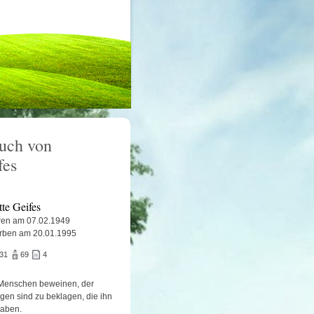
uch von
fes
tte Geifes
en am 07.02.1949
rben am 20.01.1995
731
69
4
Menschen beweinen, der
igen sind zu beklagen, die ihn
haben.