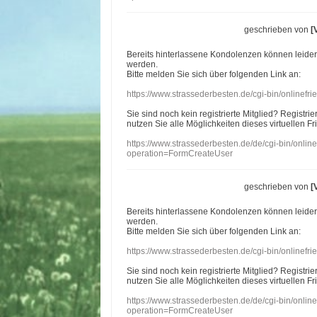
geschrieben von
[
Bereits hinterlassene Kondolenzen können leide
werden.
Bitte melden Sie sich über folgenden Link an:
https://www.strassederbesten.de/cgi-bin/onlinef
Sie sind noch kein registrierte Mitglied? Registri
nutzen Sie alle Möglichkeiten dieses virtuellen Fr
https://www.strassederbesten.de/de/cgi-bin/onli
operation=FormCreateUser
geschrieben von
[
Bereits hinterlassene Kondolenzen können leide
werden.
Bitte melden Sie sich über folgenden Link an:
https://www.strassederbesten.de/cgi-bin/onlinef
Sie sind noch kein registrierte Mitglied? Registri
nutzen Sie alle Möglichkeiten dieses virtuellen Fr
https://www.strassederbesten.de/de/cgi-bin/onli
operation=FormCreateUser