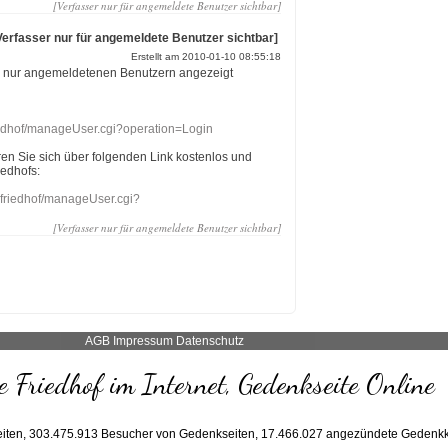
[Verfasser nur für angemeldete Benutzer sichtbar]
Verfasser nur für angemeldete Benutzer sichtbar]
Erstellt am 2010-01-10 08:55:18
r nur angemeldetenen Benutzern angezeigt
riedhof/manageUser.cgi?operation=Login
eren Sie sich über folgenden Link kostenlos und
iedhofs:
nefriedhof/manageUser.cgi?
[Verfasser nur für angemeldete Benutzer sichtbar]
AGB
Impressum
Datenschutz
 Friedhof im Internet, Gedenkseite Online
iten,
303.475.913
Besucher von Gedenkseiten,
17.466.027
angezündete Gedenkk