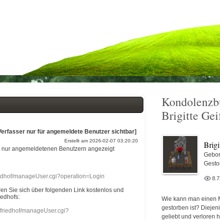
Kondolenzb
Brigitte Gei
Verfasser nur für angemeldete Benutzer sichtbar]
Erstellt am 2026-02-07 03:20:20
Brigi
r nur angemeldetenen Benutzern angezeigt
Gebor
Gesto
riedhof/manageUser.cgi?operation=Login
8.
eren Sie sich über folgenden Link kostenlos und
iedhofs:
Wie kann man einen 
gestorben ist? Diejen
nefriedhof/manageUser.cgi?
geliebt und verloren 