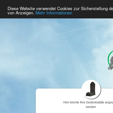
47
Benutzer Online
Diese Website verwendet Cookies zur Sicherstellung d
Home
Premium
Gedenken
von Anzeigen.
Mehr Informationen
Hier könnte Ihre Gedenkstätte angez
werden