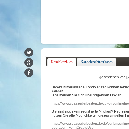
Kondolenzbuch
Kondolenz hinterlassen
geschrieben von
[
Bereits hinterlassene Kondolenzen können leide
werden.
Bitte melden Sie sich über folgenden Link an:
https://www.strassederbesten.de/cgi-bin/onlinef
Sie sind noch kein registrierte Mitglied? Registri
nutzen Sie alle Möglichkeiten dieses virtuellen Fr
https://www.strassederbesten.de/de/cgi-bin/onli
operation=FormCreateUser