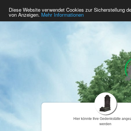
35
Benutzer Online
Diese Website verwendet Cookies zur Sicherstellung d
Home
Premium
Gedenken
von Anzeigen.
Mehr Informationen
Hier könnte Ihre Gedenkstätte angez
werden