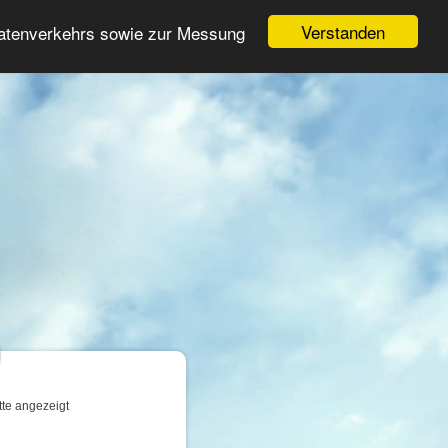
Login
Registrieren
Verstanden
Datenverkehrs sowie zur Messung
Suche
n
tte angezeigt