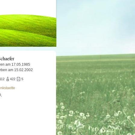
chaefer
en am 17.05.1985
rben am 15.02.2002
112
422
5
nkstaette
0,