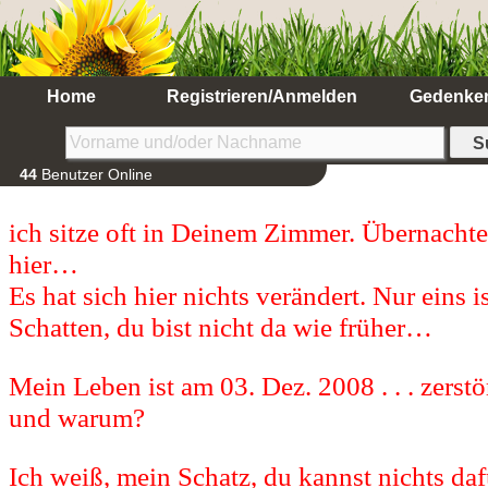
Home
Registrieren/Anmelden
Gedenke
44
Benutzer Online
ich sitze oft in Deinem Zimmer. Übernachte
hier…
Es hat sich hier nichts verändert. Nur eins i
Schatten, du bist nicht da wie früher…
Mein Leben ist am 03. Dez. 2008 . . . zerstö
und warum?
Ich weiß, mein Schatz, du kannst nichts daf