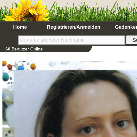
Home
Registrieren/Anmelden
Gedenke
60
Benutzer Online