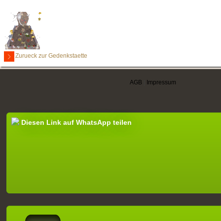
Zurueck zur Gedenkstaette
AGB
|
Impressum
Diesen Link auf WhatsApp teilen