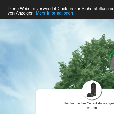
55
Benutzer Online
Diese Website verwendet Cookies zur Sicherstellung d
Home
Premium
Gedenken
von Anzeigen.
Mehr Informationen
Hier könnte Ihre Gedenkstätte angez
werden