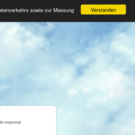
Login
Registrieren
Verstanden
Datenverkehrs sowie zur Messung
Suche
n
tte angezeigt