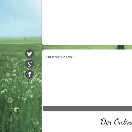
Du fehlst uns so !
Der Online