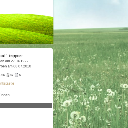
ard Treppner
en am 27.04.1922
rben am 08.07.2010
.066
47
5
nkstaette
,
Lüppen