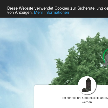
60
Benutzer Online
Diese Website verwendet Cookies zur Sicherstellung d
Home
Premium
Gedenken
von Anzeigen.
Mehr Informationen
Hier könnte Ihre Gedenkstätte angez
werden