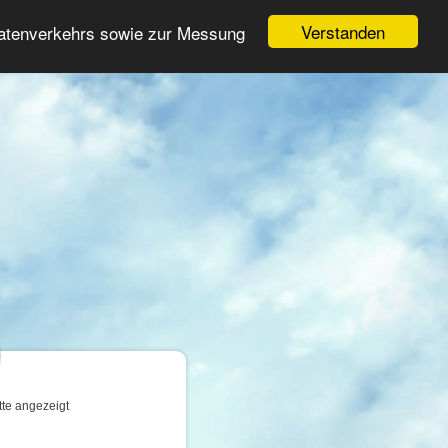
Login
Registrieren
Verstanden
Datenverkehrs sowie zur Messung
Suche
n
tte angezeigt