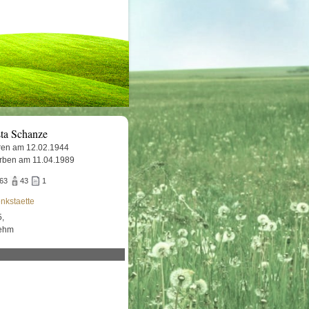
sta Schanze
en am 12.02.1944
rben am 11.04.1989
063
43
1
nkstaette
5,
lehm