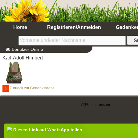
Home
Registrieren/Anmelden
Gedenke
60
Benutzer Online
Karl-Adolf Himbert
Zurueck zur Gedenkstaette
AGB
|
Impressum
Diesen Link auf WhatsApp teilen