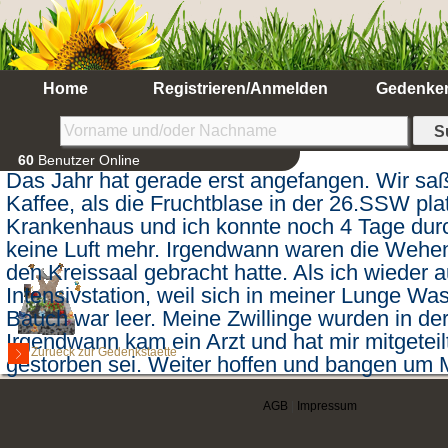
Home
Registrieren/Anmelden
Gedenke
60
Benutzer Online
Das Jahr hat gerade erst angefangen. Wir s
Kaffee, als die Fruchtblase in der 26.SSW plat
Krankenhaus und ich konnte noch 4 Tage dur
keine Luft mehr. Irgendwann waren die Wehen
den Kreissaal gebracht hatte. Als ich wieder a
Intensivstation, weil sich in meiner Lunge Wa
Bauch war leer. Meine Zwillinge wurden in der 
Irgendwann kam ein Arzt und hat mir mitgetei
Zurueck zur Gedenkstaette
gestorben sei. Weiter hoffen und bangen um Ma
auch hier leider am nächsten Abend die Mitteilu
unglaubliche Ruhe war in dem Raum zu spüre
AGB
|
Impressum
dann die Beerdigung meiner Zwillinge, die ich