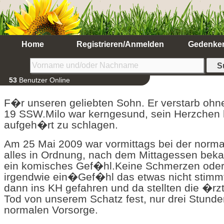
Home
Registrieren/Anmelden
Gedenke
53
Benutzer Online
F�r unseren geliebten Sohn. Er verstarb ohn
19 SSW.Milo war kerngesund, sein Herzchen h
aufgeh�rt zu schlagen.
Am 25 Mai 2009 war vormittags bei der norm
alles in Ordnung, nach dem Mittagessen beka
ein komisches Gef�hl.Keine Schmerzen oder 
irgendwie ein�Gef�hl das etwas nicht stimmt
dann ins KH gefahren und da stellten die �rz
Tod von unserem Schatz fest, nur drei Stunde
normalen Vorsorge.