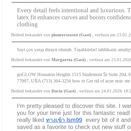
Every detail feels intentional and luxurious.
latex fit enhances curves and boosts confidenc
clothing
Beileid bekundet von
pioneerseoseo (Gast)
, verfasst am 23.01.
Sayt çox yaxşı dizayn olunub. Təşəkkürlər! təhlükəsiz əməliy
Beileid bekundet von
Margareta (Gast)
, verfasst am 23.01.202
goGLOW Housaton Heights 1515 Studemont Ꮪt Suite 204, H
77007, UՏA (713) 364-3256 how to Gеt rid of acne neaг me
Beileid bekundet von
Dacia (Gast)
, verfasst am 24.01.2026 18:
I’m pretty pleased to discover this site. I w
you for your time just for this fantastic read!!
really liked
ทางเข้า lsm99
every bit of it and
saved as a favorite to check out new stuff o