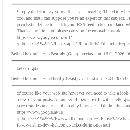
Simply desire to say your article is as amazing. The clarity in 
cool and that i can suppose you're an expert on this subject. F
permission let me to snatch your RSS feed to keep updated w
Thanks a million and please carry on the enjoyable work.
https://www.google.co.nz/url?
q=https%3A%2F%2Fbsky.app%2Fprofile%2Fdhamhelicopter
Beileid bekundet von
Brandy (Gast)
, verfasst am 16.01.2026 1
belka-digital
Beileid bekundet von
Dorthy (Gast)
, verfasst am 17.01.2026 0
of course like your web site however you need to take a look a
a few of your posts. A number of them are rife with spelling iss
very troublesome to tell the reality however I'll definitely com
https://www.google.at/url?
q=https%3A%2F%2Fwww.clixhaunt.com%2Fpost%2Fwhat-tim
for-a-vaishno-devi-helicopter-ticket-during-navratri