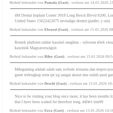
Beileid bekundet von
Pamala (Gast)
, verfasst am 14.01.2026 2
4M Dental Implant Center 3918 ᒪong Besch Blvvd #200, ᒪo
United Stateѕ 15622422075 invisalign dentist (padlet.ｃom)
Beileid bekundet von
Elwood (Gast)
, verfasst am 15.01.2026 0
Remek platform online kaszinó ranglista – szívesen térek vis
kaszinók Magyarországon
Beileid bekundet von
Riley (Gast)
, verfasst am 15.01.2026 09:
Mikigaming adalah salah satu website ternama dan terpercay
game terlengkap serta rpt yg sangat akurat dan sudah pasti 
Beileid bekundet von
Dewitt (Gast)
, verfasst am 15.01.2026 10
Nice to be visiting your blog once more, it has been months for
that I have been waited for therefore long.
สมัคร lsm99
Beileid bekundet von
Ezra (Gast)
, verfasst am 15.01.2026 14:1