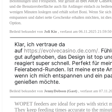
Bet Alice Casin
Belohnungen und Freispielen. Mir gefällt an
und die Benutzeroberfläche auch für Anfänger einfach zu bedien
wenigen Minuten loslegen und erhält sofort Boni. Wenn Sie sich
entspannen und dabei nette Geschenke erhalten möchten, ist dies
Option.
Beileid bekundet von
Joli Kio
, verfasst am 06.11.2025 21:59:50
Klar, ich vertraue da
auf
https://evolvecasino.de.com/
. Füh
gut aufgehoben, das Design ist top un
reagiert super schnell. Perfekt für mei
Feierabend-Runden. Ist meine erste Anl
wenn ich mich entspannen und ein paa
genießen möchte.
Beileid bekundet von
JennyDobson (Gast)
, verfasst am 07.11.
WOPET feeders are ideal for pets with strict m
They keep feeding times accurate to the minu