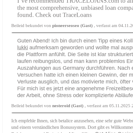
I’ve recommended TRACELOANS.com to all m
the most comprehensive, unbiased loan compar
found.
Check out TraceLoans
Beileid bekundet von
pioneerseoseo (Gast)
, verfasst am 04.11.
Guten Abend! Ich bin durch einen Tipp eines Kol
lukki
aufmerksam geworden und wollte mal auspr
die Plattform anfühlt. Die Seite ist klar strukturier
laufen reibungslos, und man kann problemlos Ei
Auszahlungen aus Germany durchführen. Nach 
Versuchen hatte ich einen kleinen Gewinn, der m
Verluste ausglich, und das motivierte mich, öfte
Für mich ist es jetzt eine angenehme Freizeitbe
der Arbeit, ohne Stress oder komplizierte Abläufe
Beileid bekundet von
nesteroid (Gast)
, verfasst am 05.11.2025 
Ich empfehle Ihnen, sich betalice anzusehen, eine sehr gute Web
und einem verständlichen Bonussystem. Dort gibt es Willkomme