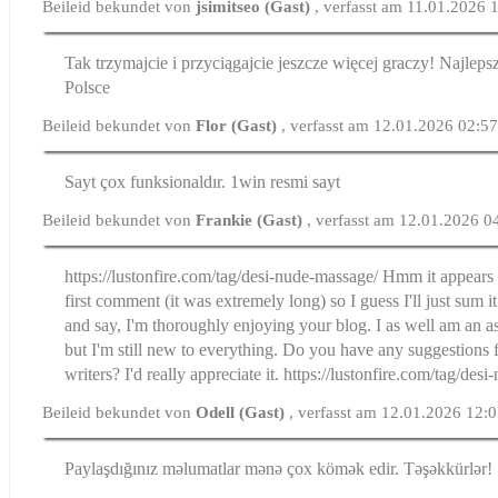
Beileid bekundet von
jsimitseo (Gast)
, verfasst am 11.01.2026 
Tak trzymajcie i przyciągajcie jeszcze więcej graczy! Najlep
Polsce
Beileid bekundet von
Flor (Gast)
, verfasst am 12.01.2026 02:5
Sayt çox funksionaldır. 1win resmi sayt
Beileid bekundet von
Frankie (Gast)
, verfasst am 12.01.2026 0
https://lustonfire.com/tag/desi-nude-massage/ Hmm it appears 
first comment (it was extremely long) so I guess I'll just sum 
and say, I'm thoroughly enjoying your blog. I as well am an a
but I'm still new to everything. Do you have any suggestions 
writers? I'd really appreciate it. https://lustonfire.com/tag/des
Beileid bekundet von
Odell (Gast)
, verfasst am 12.01.2026 12:
Paylaşdığınız məlumatlar mənə çox kömək edir. Təşəkkürlər!