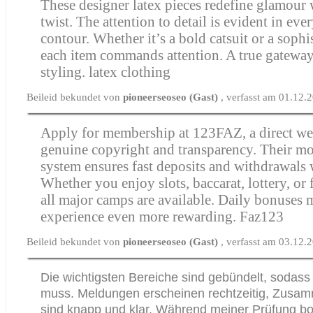
These designer latex pieces redefine glamour
twist. The attention to detail is evident in eve
contour. Whether it’s a bold catsuit or a soph
each item commands attention. A true gateway 
styling.
latex clothing
Beileid bekundet von
pioneerseoseo (Gast)
, verfasst am 01.12.
Apply for membership at 123FAZ, a direct web
genuine copyright and transparency. Their m
system ensures fast deposits and withdrawals 
Whether you enjoy slots, baccarat, lottery, or 
all major camps are available. Daily bonuses 
experience even more rewarding.
Faz123
Beileid bekundet von
pioneerseoseo (Gast)
, verfasst am 03.12.
Die wichtigsten Bereiche sind gebündelt, sodass
muss. Meldungen erscheinen rechtzeitig, Zus
sind knapp und klar. Während meiner Prüfung bo