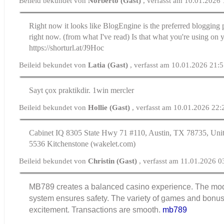
Beileid bekundet von
Norberto (Gast)
, verfasst am 10.01.2026
Right now it looks like BlogEngine is the preferred blogging 
right now. (from what I've read) Is that what you're using on 
https://shorturl.at/J9Hoc
Beileid bekundet von
Latia (Gast)
, verfasst am 10.01.2026 21:
Sayt çox praktikdir. 1win mercler
Beileid bekundet von
Hollie (Gast)
, verfasst am 10.01.2026 22:
Cabinet IQ 8305 State Hwy 71 #110, Austin, TX 78735, Unit
5536 Kitchenstone (wakelet.ϲom)
Beileid bekundet von
Christin (Gast)
, verfasst am 11.01.2026 0
MB789 creates a balanced casino experience. The mod
system ensures safety. The variety of games and bonus
excitement. Transactions are smooth.
mb789