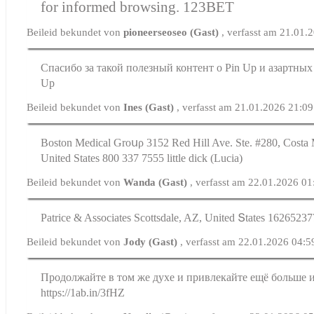
for informed browsing.
123BET
Beileid bekundet von
pioneerseoseo (Gast)
, verfasst am 21.01.
Спасибо за такой полезный контент о Pin Up и азартных 
Up
Beileid bekundet von
Ines (Gast)
, verfasst am 21.01.2026 21:09
Boston Medical Groսρ 3152 Red Hill Ave. Ste. #280, Costa
United States 800 337 7555 littlе dick (Lucia)
Beileid bekundet von
Wanda (Gast)
, verfasst am 22.01.2026 01
Patrice & Associates Scottsdale, AZ, United Տtates 16265237
Beileid bekundet von
Jody (Gast)
, verfasst am 22.01.2026 04:5
Продолжайте в том же духе и привлекайте ещё больше 
https://1ab.in/3fHZ