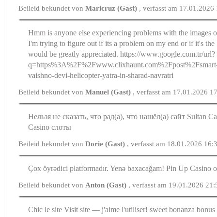
Beileid bekundet von
Maricruz (Gast)
, verfasst am 17.01.2026
Hmm is anyone else experiencing problems with the images on
I'm trying to figure out if its a problem on my end or if it's t
would be greatly appreciated. https://www.google.com.tr/url?
q=https%3A%2F%2Fwww.clixhaunt.com%2Fpost%2Fsmart-ti
vaishno-devi-helicopter-yatra-in-sharad-navratri
Beileid bekundet von
Manuel (Gast)
, verfasst am 17.01.2026 1
Нельзя не сказать, что рад(а), что нашёл(а) сайт Sultan C
Casino слоты
Beileid bekundet von
Dorie (Gast)
, verfasst am 18.01.2026 16:
Çox öyrədici platformadır. Yenə baxacağam! Pin Up Casino 
Beileid bekundet von
Anton (Gast)
, verfasst am 19.01.2026 21:
Chic le site Visit site — j'aime l'utiliser! sweet bonanza bon