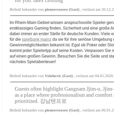
for you.
latex clothing
Beileid bekundet von
pioneerseoseo (Gast)
, verfasst am 30.12.
Im Rhein-Main-Gebiet wissen anspruchsvolle Spieler gen
erstklassiges Gaming finden. Sicherheit und eine große 
dabei immer an erster Stelle für deutsche Kunden. Viele 
für die
spielbank mainz
da sie für ihre seriöse Umgebung u
Gewinnmöglichkeiten bekannt ist. Egal ob Poker oder Slo
kommt jeder Spielertyp auf seine Kosten. Verpassen Sie 
auf einen großen Gewinn. Besuchen Sie die Seite und star
nächstes Spielabenteuer!
Beileid bekundet von
Volohovic (Gast)
, verfasst am 04.01.2026
Guests often highlight Gangnam Jjim-o, Jji
as a place where professionalism and comfort 
prioritized.
강남텐프로
Beileid bekundet von
pioneerseoseo (Gast)
, verfasst am 06.01.