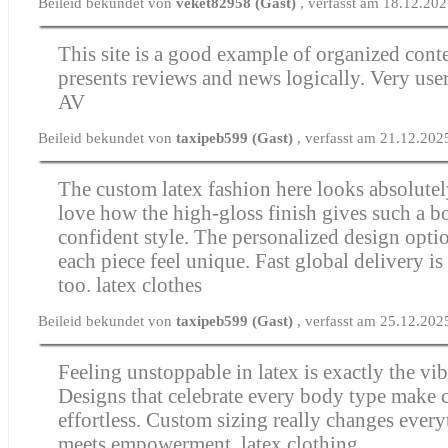
Beileid bekundet von
veket82958 (Gast)
, verfasst am 18.12.20
This site is a good example of organized cont
presents reviews and news logically. Very use
AV
Beileid bekundet von
taxipeb599 (Gast)
, verfasst am 21.12.202
The custom latex fashion here looks absolutel
love how the high-gloss finish gives such a b
confident style. The personalized design opti
each piece feel unique. Fast global delivery i
too.
latex clothes
Beileid bekundet von
taxipeb599 (Gast)
, verfasst am 25.12.202
Feeling unstoppable in latex is exactly the vib
Designs that celebrate every body type make 
effortless. Custom sizing really changes every
meets empowerment.
latex clothing