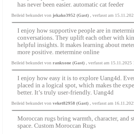
has never been easier.
automatic cat feeder
Beileid bekundet von
jekako3952 (Gast)
, verfasst am 15.11.20
I enjoy how supportive people are in metermi
conversations. They uplift each other with ki
helpful insights. It makes learning about me
more positive.
metermine online​
Beileid bekundet von
rankxone (Gast)
, verfasst am 15.11.2025
I enjoy how easy it is to explore Uang4d. Ever
placed in a logical spot, which makes the exp
better. It’s truly user-friendly.
Uang4d
Beileid bekundet von
veket82958 (Gast)
, verfasst am 16.11.20
Moroccan rugs bring warmth, character, and s
space.
Custom Moroccan Rugs