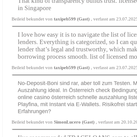
That kind of transparency builds trust.
licens
in Singapore
Beileid bekundet von
taxipeb599 (Gast)
, verfasst am 23.07.202
I love how easy it is to navigate the list of l
lenders. Everything is categorized, so I can qu
lender that’s legal and trustworthy, which mak
borrowing process smooth.
list of licensed m
Beileid bekundet von
taxipeb599 (Gast)
, verfasst am 23.07.202
No-Deposit-Boni sind rar, aber toll zum Testen. M
Auszahlung ideal. In Österreich check Bedingun
online casino österreich schnelle auszahlung
list
Playfina, mit Instant via E-Wallets. Risikofrei sta
Erfahrungen?
Beileid bekundet von
SimonLucero (Gast)
, verfasst am 20.10.