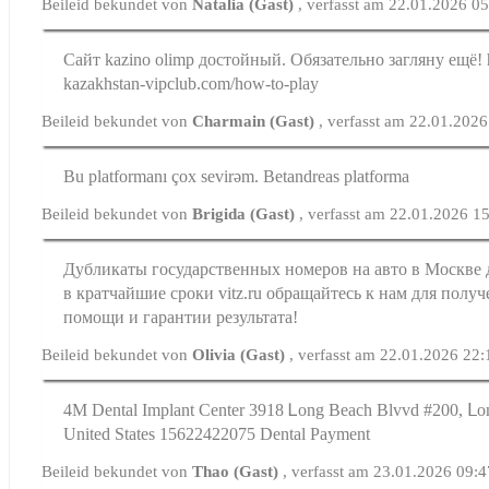
Beileid bekundet von
Natalia (Gast)
, verfasst am 22.01.2026 0
Сайт kazino olimp достойный. Обязательно загляну ещё! ht
kazakhstan-vipclub.com/how-to-play
Beileid bekundet von
Charmain (Gast)
, verfasst am 22.01.202
Bu platformanı çox sevirəm. Betandreas platforma
Beileid bekundet von
Brigida (Gast)
, verfasst am 22.01.2026 1
Дубликаты государственных номеров на авто в Москве 
в кратчайшие сроки vitz.ru обращайтесь к нам для полу
помощи и гарантии результата!
Beileid bekundet von
Olivia (Gast)
, verfasst am 22.01.2026 22:
4M Dental Implant Center 3918 Ꮮong Beach Blvvd #200, ᒪ
United Statеs 15622422075 Dental Payment
Beileid bekundet von
Thao (Gast)
, verfasst am 23.01.2026 09: