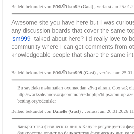
Beileid bekundet von
ทางเข้า lsm99 (Gast)
, verfasst am 25.01.
Awesome site you have here but I was curious
any discussion boards that cover the same to
lsm999
talked about here? I’d really love to b
community where I can get comments from ot
knowledgeable people that share the same int
Beileid bekundet von
ทางเข้า lsm999 (Gast)
, verfasst am 25.01
Bu saytdakı məlumatları oxumaqdan zövq alıram. Çox sağ ol
http://worksale.nnov.org/common/redir.php?https://pin-up-aze
betting.org/odenisler
Beileid bekundet von
Danelle (Gast)
, verfasst am 26.01.2026 1
Банкротство физических лиц в Калуге регулируется фе
банкротстве юрист по банкротству физических лиц калу