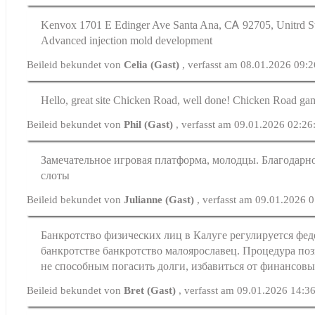
Kenvox 1701 Ε Edinger Ave Santa Ana, ϹᎪ 92705, Unitrd Ѕ
Advanced injection mold development
Beileid bekundet von
Celia (Gast)
, verfasst am 08.01.2026 09:
Hello, great site Chicken Road, well done! Chicken Road ga
Beileid bekundet von
Phil (Gast)
, verfasst am 09.01.2026 02:26
Замечательное игровая платформа, молодцы. Благодарнос
слоты
Beileid bekundet von
Julianne (Gast)
, verfasst am 09.01.2026 
Банкротство физических лиц в Калуге регулируется фе
банкротстве банкротство малоярославец. Процедура поз
не способным погасить долги, избавиться от финансовы
Beileid bekundet von
Bret (Gast)
, verfasst am 09.01.2026 14:3