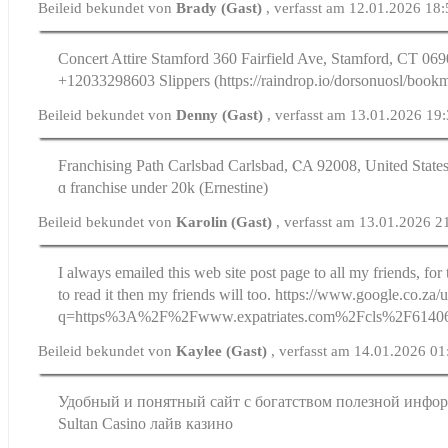
Beileid bekundet von
Brady (Gast)
, verfasst am 12.01.2026 18
Concert Attire Stamford 360 Fairfield Ave, Stamford, CT 069
+12033298603 Slippers (https://raindrop.io/dorsonuosl/boo
Beileid bekundet von
Denny (Gast)
, verfasst am 13.01.2026 19
Franchising Path Carlsbad Carlsbad, ⲤA 92008, United Ѕtate
ɑ franchise under 20k (Ernestine)
Beileid bekundet von
Karolin (Gast)
, verfasst am 13.01.2026 2
I always emailed this web site post page to all my friends, for t
to read it then my friends will too. https://www.google.co.za/u
q=https%3A%2F%2Fwww.expatriates.com%2Fcls%2F6140
Beileid bekundet von
Kaylee (Gast)
, verfasst am 14.01.2026 01
Удобный и понятный сайт с богатством полезной инфор
Sultan Casino лайв казино