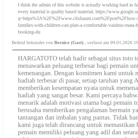
I think the admin of this website is actually working hard in fav
every material is quality based material. https://www.google.s
q=https%3A%2F%2Fwww.clixhaunt.com%2Fpost%2Fhow-seni
families-with-children-can-plan-a-comfortable-vaishno-mata-he
booking-du
Beileid bekundet von
Bernice (Gast)
, verfasst am 09.01.2026 1
HARGATOTO telah hadir sebagai situs toto t
menawarkan peluang terbesar bagi pemain un
kemenangan. Dengan komitmen kami untuk 
hadiah terbesar di pasar, setiap taruhan yang
memberikan kesempatan nyata untuk memen
hadiah yang sangat besar. Kami percaya bahw
menarik adalah motivasi utama bagi pemain t
berusaha memberikan pengalaman bermain y
tantangan dan imbalan yang pantas. Tidak han
kami juga telah dirancang untuk memastikan 
pemain memiliki peluang yang adil dan setar