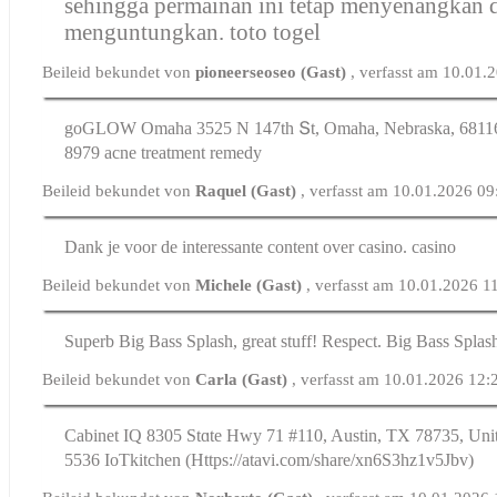
sehingga permainan ini tetap menyenangkan 
menguntungkan.
toto togel
Beileid bekundet von
pioneerseoseo (Gast)
, verfasst am 10.01.
goGLOW Omaha 3525 N 147tһ Տt, Omaha, Nebraska, 68116
8979 acne treatment remedy
Beileid bekundet von
Raquel (Gast)
, verfasst am 10.01.2026 09
Dank je voor de interessante content over casino. casino
Beileid bekundet von
Michele (Gast)
, verfasst am 10.01.2026 1
Superb Big Bass Splash, great stuff! Respect. Big Bass Splas
Beileid bekundet von
Carla (Gast)
, verfasst am 10.01.2026 12:
Cabinet IQ 8305 Stɑte Hwy 71 #110, Austin, TX 78735, Unit
5536 IoTkitchen (Https://atavi.com/share/xn6S3hz1v5Jbv)