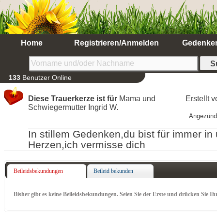
Home
Registrieren/Anmelden
Gedenke
133
Benutzer Online
Diese Trauerkerze ist für
Mama und
Erstellt 
Schwiegermutter Ingrid W.
Angezünd
In stillem Gedenken,du bist für immer in
Herzen,ich vermisse dich
Beileidsbekundungen
Beileid bekunden
Bisher gibt es keine Beileidsbekundungen. Seien Sie der Erste und drücken Sie Ih