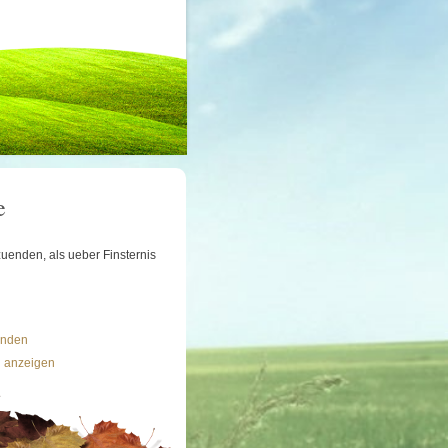
e
uenden, als ueber Finsternis
ünden
n anzeigen