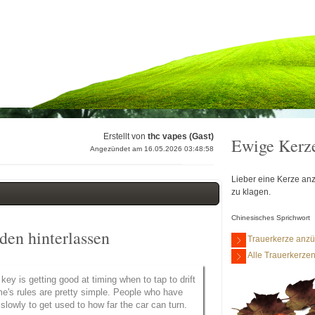
Erstellt von
thc vapes (Gast)
Ewige Kerz
Angezündet am 16.05.2026 03:48:58
Lieber eine Kerze anz
zu klagen.
Chinesisches Sprichwort
en hinterlassen
Trauerkerze anz
Alle Trauerkerze
ey is getting good at timing when to tap to drift
me's rules are pretty simple. People who have
 slowly to get used to how far the car can turn.