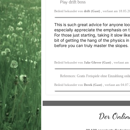
drift boss
Play
Beileid bekundet von
drift (Gast)
, verfasst am 18.05.
This is such great advice for anyone looki
especially appreciate the emphasis on ti
For those just starting, taking it slow li
bit of getting the hang of the physics i
before you can truly master the slopes.
Beileid bekundet von
Jake Glover (Gast)
, verfasst a
References: Gratis Freispiele ohne Einzahlung onli
Beileid bekundet von
Derek (Gast)
, verfasst am 04.07
Der Online