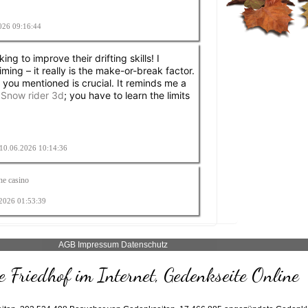
2026 09:16:44
ng to improve their drifting skills! I
ming – it really is the make-or-break factor.
ke you mentioned is crucial. It reminds me a
n
Snow rider 3d
; you have to learn the limits
m 10.06.2026 10:14:36
ne casino
.2026 01:53:39
AGB
Impressum
Datenschutz
 Friedhof im Internet, Gedenkseite Online