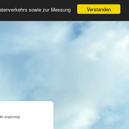
Login
Registrieren
Verstanden
Datenverkehrs sowie zur Messung
Suche
n
tte angezeigt