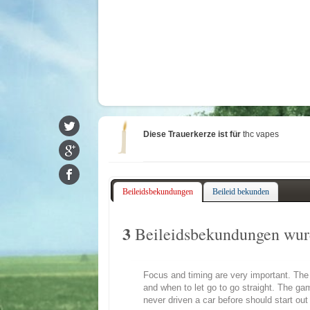
Diese Trauerkerze ist für
thc vapes
Beileidsbekundungen
Beileid bekunden
3
Beileidsbekundungen wurd
Focus and timing are very important. The k
and when to let go to go straight. The ga
never driven a car before should start out