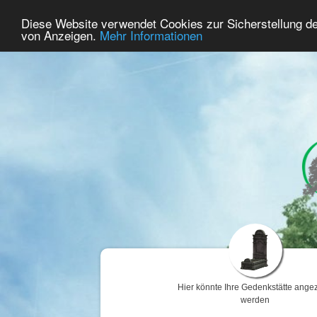
60
Benutzer Online
Diese Website verwendet Cookies zur Sicherstellung d
Home
Premium
Gedenken
von Anzeigen.
Mehr Informationen
Hier könnte Ihre Gedenkstätte angez
werden