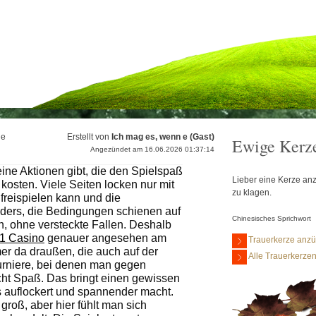
 e
Erstellt von
Ich mag es, wenn e (Gast)
Ewige Kerz
Angezündet am 16.06.2026 01:37:14
ine Aktionen gibt, die den Spielspaß
Lieber eine Kerze anz
kosten. Viele Seiten locken nur mit
zu klagen.
freispielen kann und die
nders, die Bedingungen schienen auf
Chinesisches Sprichwort
sch, ohne versteckte Fallen. Deshalb
1 Casino
genauer angesehen am
Trauerkerze anz
r da draußen, die auch auf der
Alle Trauerkerze
urniere, bei denen man gegen
cht Spaß. Das bringt einen gewissen
as auflockert und spannender macht.
groß, aber hier fühlt man sich