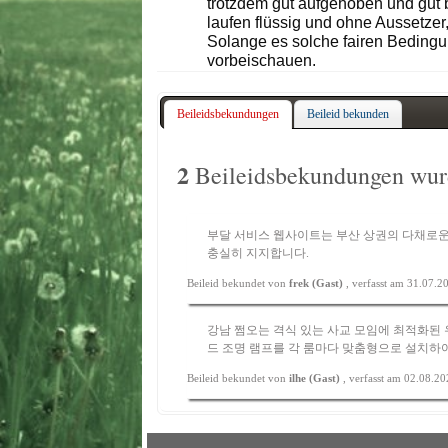
trotzdem gut aufgehoben und gut 
laufen flüssig und ohne Aussetzer, 
Solange es solche fairen Bedingu
vorbeischauen.
Beileidsbekundungen
Beileid bekunden
2
Beileidsbekundungen wurd
부달
서비스 웹사이트는 부산 상권의 다채로운
충실히 지지합니다.
Beileid bekundet von
frek (Gast)
, verfasst am 31.07.
강남 쩜오
는 격식 있는 사교 모임에 최적화된
드 조명 램프를 각 룸마다 맞춤형으로 설치하
Beileid bekundet von
ilhe (Gast)
, verfasst am 02.08.2