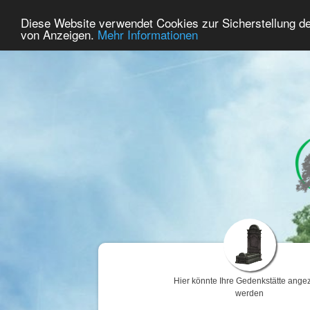
59
Benutzer Online
Diese Website verwendet Cookies zur Sicherstellung d
Home
Premium
Gedenken
von Anzeigen.
Mehr Informationen
Hier könnte Ihre Gedenkstätte angez
werden