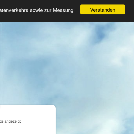
Login
Registrieren
Verstanden
Datenverkehrs sowie zur Messung
Suche
n
tte angezeigt