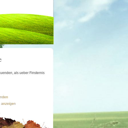
e
uenden, als ueber Finsternis
ünden
n anzeigen