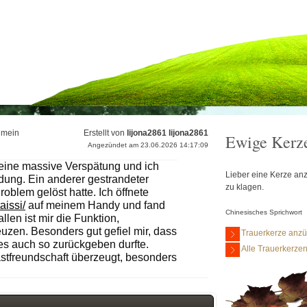
 mein
Erstellt von
lijona2861 lijona2861
Ewige Kerz
Angezündet am 23.06.2026 14:17:09
eine massive Verspätung und ich
Lieber eine Kerze anz
ung. Ein anderer gestrandeter
zu klagen.
roblem gelöst hatte. Ich öffnete
aissi/
auf meinem Handy und fand
Chinesisches Sprichwort
llen ist mir die Funktion,
zen. Besonders gut gefiel mir, dass
Trauerkerze anz
 es auch so zurückgeben durfte.
Alle Trauerkerze
stfreundschaft überzeugt, besonders