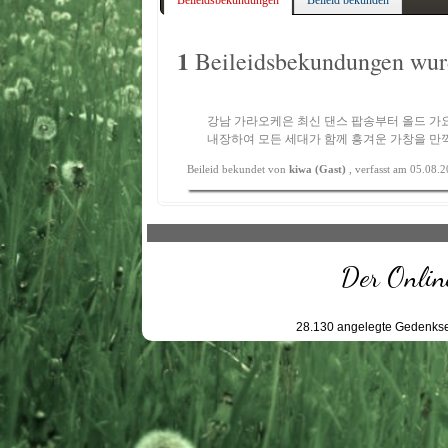
Beileidsbekundungen
Beileid bekunden
1
Beileidsbekundungen wurd
강남 가라오케
은 최신 댄스 팝송부터 올드 가
내장하여 모든 세대가 함께 흥겨운 가창을 만끽
Beileid bekundet von
kiwa (Gast)
, verfasst am 05.08.
Der Online
28.130
angelegte Gedenkse