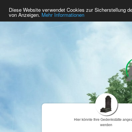
48
Benutzer Online
Diese Website verwendet Cookies zur Sicherstellung d
Home
Premium
Gedenken
von Anzeigen.
Mehr Informationen
Hier könnte Ihre Gedenkstätte angez
werden