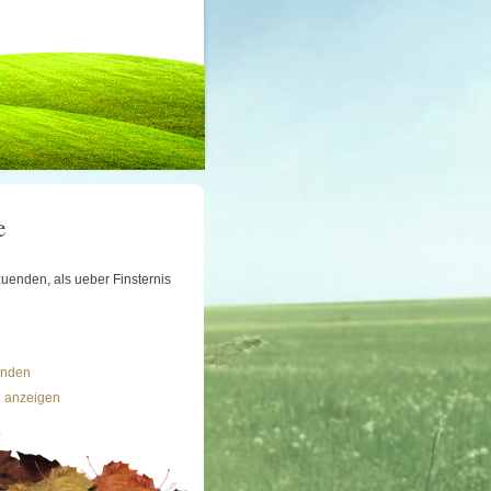
e
uenden, als ueber Finsternis
ünden
n anzeigen