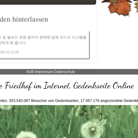
en hinterlassen
요 및 빌보드 유명 팝까지 완벽한 입체 오디오 시스템을
하게 해 줍니다.
2026 22:15:29
AGB
Impressum
Datenschutz
 Friedhof im Internet, Gedenkseite Online
iten,
303.540.087
Besucher von Gedenkseiten,
17.467.176
angezündete Gedenkk