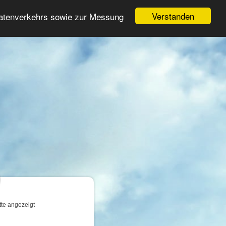
Login
Registrieren
Verstanden
Datenverkehrs sowie zur Messung
Suche
n
tte angezeigt