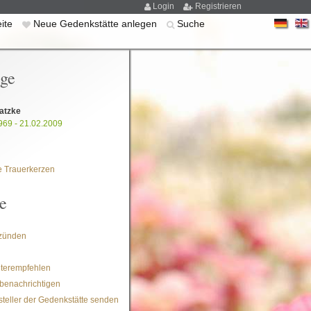
Login
Registrieren
eite
Neue Gedenkstätte anlegen
Suche
ige
Ratzke
969 - 21.02.2009
 Trauerkerzen
e
zünden
iterempfehlen
benachrichtigen
steller der Gedenkstätte senden