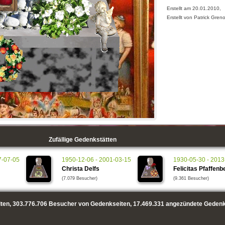
Erstellt am 20.01.2010,
Erstellt von Patrick Greno
Zufällige Gedenkstätten
7-07-05
1950-12-06 - 2001-03-15
1930-05-30 - 2013
Christa Delfs
Felicitas Pfaffenb
(7.079 Besucher)
(9.361 Besucher)
ten,
303.776.706
Besucher von Gedenkseiten,
17.469.331
angezündete Gedenk