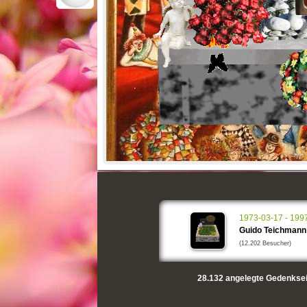
1973-03-17 - 199
Guido Teichmann
(12.202 Besucher)
28.132
angelegte Gedenksei