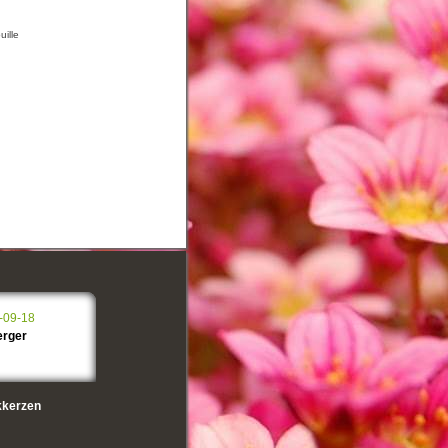
uille
-09-18
erger
kerzen