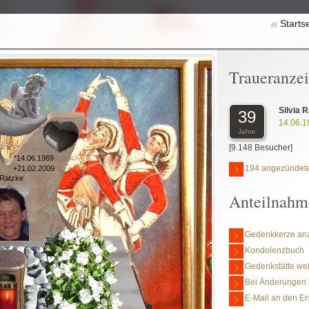
Starts
Traueranze
Silvia 
39
14.06.1
Jahre
[9.148 Besucher]
*14.06.1969
194 angezündete
+21.02.2009
 Ratzke
Anteilnahm
Gedenkkerze an
Kondolenzbuch
Gedenkstätte we
Bei Änderungen 
E-Mail an den Er