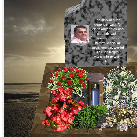
Ich bin von euch
gegangen ..nur für
einen Augenblick und
gar nicht weit...
wenn ihr dahin
kommt, wohin ich
gegangen bin, werdet
ihr euch fragen,
warum ihr geweint
habt