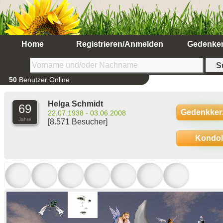
Home
Registrieren/Anmelden
Gedenke
50
Benutzer Online
Helga Schmidt
69
Gedenkker
22.07.1938 - 03.06.2008
Jahre
[8.571 Besucher]
Kondo