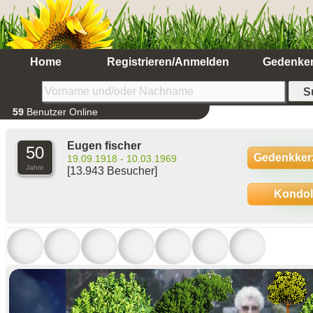
Home
Registrieren/Anmelden
Gedenke
59
Benutzer Online
Eugen fischer
50
Gedenkker
19.09.1918 - 10.03.1969
Jahre
[13.943 Besucher]
Kondo