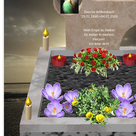
Sascha Welkenbach
*29.01.1990-+04.07.2009
Mein Engel du bleibst
für immer in meinem
Herzen!
Ich liebe dich!