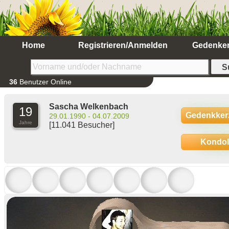
Home
Registrieren/Anmelden
Gedenke
36
Benutzer Online
Sascha Welkenbach
19
Gedenkker
29.01.1990 - 04.07.2009
Jahre
[11.041 Besucher]
Kondo