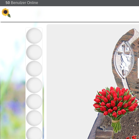
50
Benutzer Online
I
de
Li