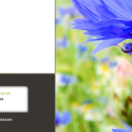
-03-05
es
kerzen