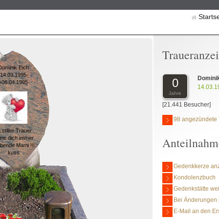
Starts
Traueranze
Dominik Eich
*14.03.1995-
Domini
0
+06.04.1995
14.03.1
Jahre
[21.441 Besucher]
98 angezündete 
n stiller Trauer
Anteilnahm
ine dich immer
ebende Mami !!!
kuss
Gedenkkerze an
Kondolenzbuch
Gedenkstätte we
Bei Änderungen 
E-Mail an den Er