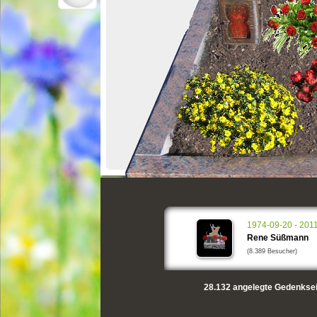
1974-09-20 - 201
Rene Süßmann
(8.389 Besucher)
28.132
angelegte Gedenksei