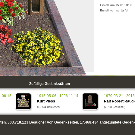
Erstellt am 15.05.2010,
Erstellt von sonja fei
Zufällige Gedenkstätten
1-06-15
1915-05-06 - 1996-11-14
1970-03-21 - 2013
Kurt Pless
Ralf Robert Raudi
(11.734 Besucher)
(7.788 Besucher)
ten,
303.718.123
Besucher von Gedenkseiten,
17.468.434
angezündete Gedenk