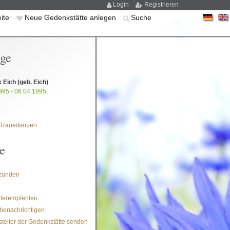
Login
Registrieren
eite
Neue Gedenkstätte anlegen
Suche
ige
k Eich
(geb. Eich)
995 - 06.04.1995
Trauerkerzen
e
zünden
iterempfehlen
benachrichtigen
steller der Gedenkstätte senden