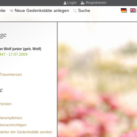
Login
Registrieren
eite
Neue Gedenkstätte anlegen
Suche
ige
 Wolf junior
(geb. Wolf)
947 - 17.07.2009
Trauerkerzen
e
zünden
iterempfehlen
benachrichtigen
steller der Gedenkstätte senden