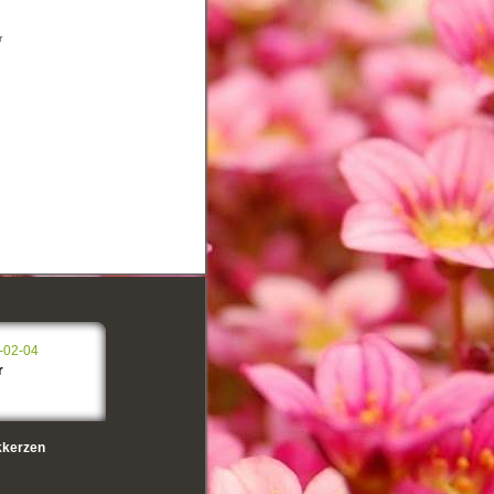
r
-02-04
r
kerzen