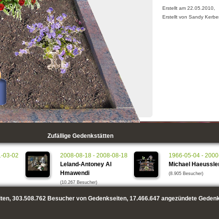
Erstellt am 22.05.2010,
Erstellt von Sandy Kerbe
Zufällige Gedenkstätten
1-03-02
2008-08-18 - 2008-08-18
1966-05-04 - 2000
Leland-Antoney Al
Michael Haeussle
Hmawendi
(8.905 Besucher)
(10.267 Besucher)
ten,
303.508.762
Besucher von Gedenkseiten,
17.466.647
angezündete Gedenk