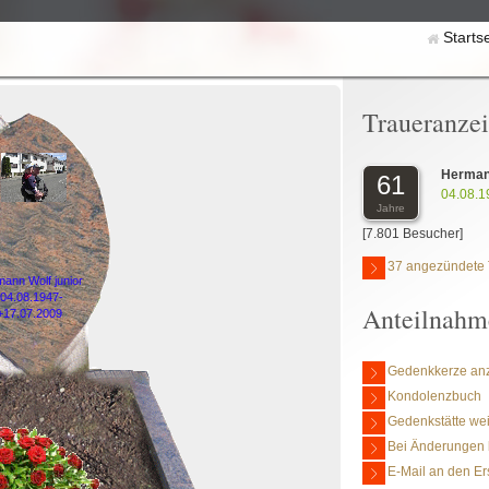
Starts
Traueranze
Hermann
61
04.08.1
Jahre
[7.801 Besucher]
37 angezündete 
ann Wolf junior
*04.08.1947-
Anteilnahm
+17.07.2009
Gedenkkerze an
Kondolenzbuch
Gedenkstätte we
Bei Änderungen 
E-Mail an den Er