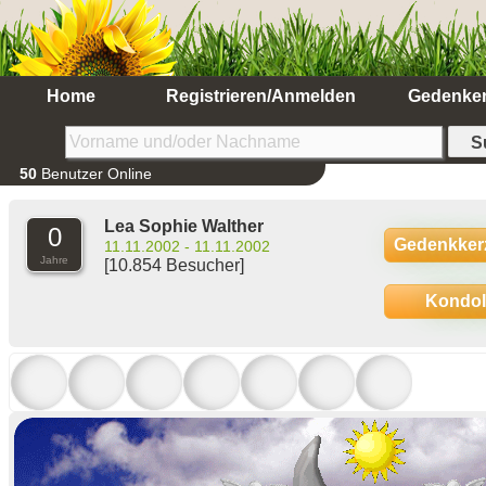
Home
Registrieren/Anmelden
Gedenke
50
Benutzer Online
Lea Sophie Walther
0
Gedenkker
11.11.2002 - 11.11.2002
Jahre
[10.854 Besucher]
Kondo