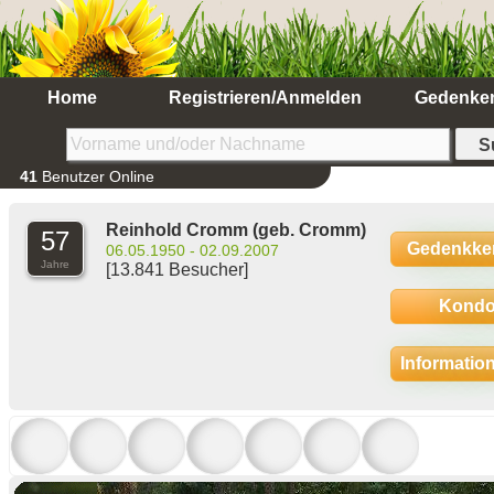
Home
Registrieren/Anmelden
Gedenke
41
Benutzer Online
Reinhold Cromm
(geb. Cromm)
57
Gedenkke
06.05.1950 - 02.09.2007
Jahre
[13.841 Besucher]
Kondo
Informatio