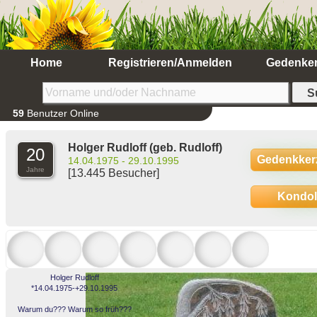
Home
Registrieren/Anmelden
Gedenke
59
Benutzer Online
Holger Rudloff
(geb. Rudloff)
20
Gedenkker
14.04.1975 - 29.10.1995
Jahre
[13.445 Besucher]
Kondo
Holger Rudloff
*14.04.1975-+29.10.1995
Warum du??? Warum so früh???