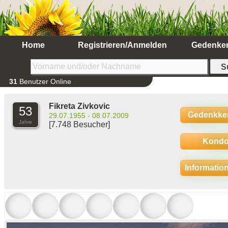
Home
Registrieren/Anmelden
Gedenke
31
Benutzer Online
Fikreta Zivkovic
53
Gedenkke
29.07.1955 - 08.07.2009
Jahre
[7.748 Besucher]
Kondo
Informatio