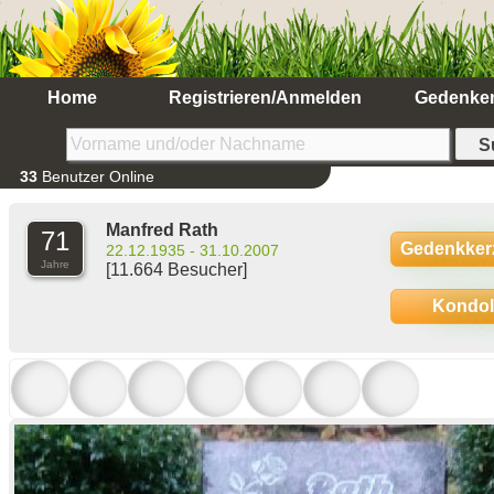
Home
Registrieren/Anmelden
Gedenke
33
Benutzer Online
Manfred Rath
71
Gedenkker
22.12.1935 - 31.10.2007
Jahre
[11.664 Besucher]
Kondo