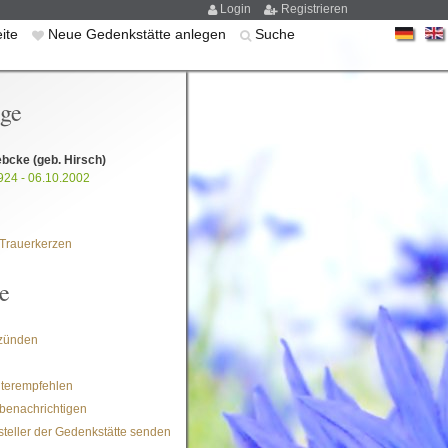
Login
Registrieren
eite
Neue Gedenkstätte anlegen
Suche
ige
ebcke
(geb. Hirsch)
924 - 06.10.2002
Trauerkerzen
e
zünden
iterempfehlen
benachrichtigen
steller der Gedenkstätte senden