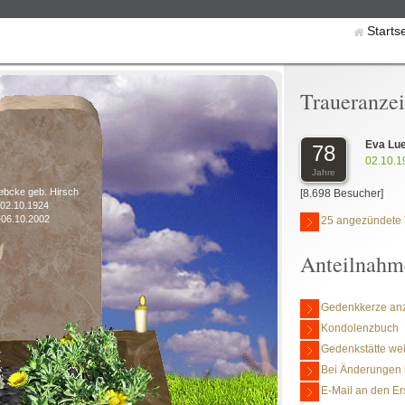
Starts
Traueranze
Eva Lu
78
02.10.1
Jahre
ebcke geb. Hirsch
[8.698 Besucher]
*02.10.1924
+06.10.2002
25 angezündete 
Anteilnahm
Gedenkkerze an
Kondolenzbuch
Gedenkstätte we
Bei Änderungen 
E-Mail an den Er