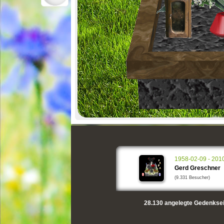
1958-02-09 - 201
Gerd Greschner
(9.331 Besucher)
28.130
angelegte Gedenksei