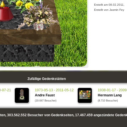
Erstellt am 08.02.2011,
Erstellt von Jasmin Fey
Zufällige Gedenkstätten
0-07-21
1973-05-13 - 2011-05-12
1938-01-17 - 2009
Andre Faust
Hermann Lang
(19.647 Besucher)
(8.710 Besucher)
ten,
303.562.552
Besucher von Gedenkseiten,
17.467.459
angezündete Gedenk