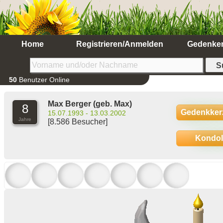
Home
Registrieren/Anmelden
Gedenke
50
Benutzer Online
Max Berger
(geb. Max)
8
Gedenkker
15.07.1993 - 13.03.2002
Jahre
[8.586 Besucher]
Kondo