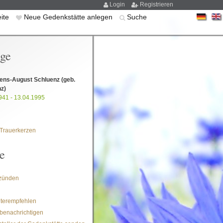
Login
Registrieren
eite
Neue Gedenkstätte anlegen
Suche
ige
Jens-August Schluenz
(geb.
z)
941 - 13.04.1995
Trauerkerzen
e
zünden
iterempfehlen
benachrichtigen