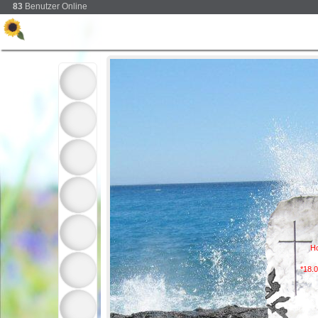
83
Benutzer Online
Ho
*18.
Papa, ic