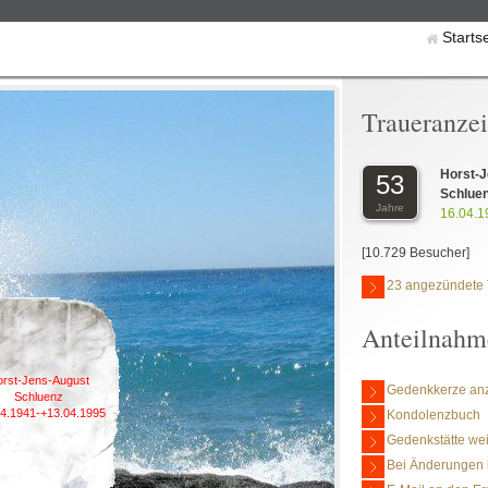
Starts
Traueranze
Horst-
53
Schluen
Jahre
16.04.1
[10.729 Besucher]
23 angezündete 
Anteilnahm
rst-Jens-August
Gedenkkerze an
Schluenz
04.1941-+13.04.1995
Kondolenzbuch
Gedenkstätte we
Bei Änderungen 
h habe dich