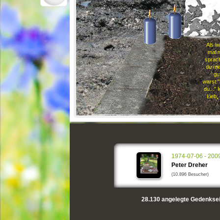
seh
Als wi
mal 
sprach
du mi
gu
warst:
du..." 
Lieb,
1974-07-06 - 200
Peter Dreher
(10.896 Besucher)
28.130
angelegte Gedenksei