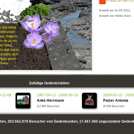
r lieb!
E-Mail an den Er
Erstellt am 11.05.2011,
Erstellt von Heike Gers
r das letzte
miteinander
en, fragtest
ch ob du ein
ter Vater
"Ja das warst
Ich habe dich
 Papa deine
Heike
Zufällige Gedenkstätten
9-11-08
1967-09-12 - 2008-08-10
2009-05-10 - 2009
Anke Herrmann
Patzer Antonia
(12.885 Besucher)
(8.838 Besucher)
ten,
303.562.878
Besucher von Gedenkseiten,
17.467.460
angezündete Gedenk