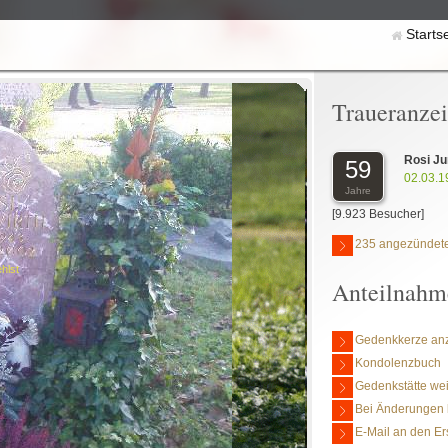
Starts
Traueranze
Rosi Ju
59
02.03.1
Jahre
[9.923 Besucher]
235 angezündete
hlst
Anteilnahm
Gedenkkerze an
Kondolenzbuch
Gedenkstätte we
Bei Änderungen 
E-Mail an den Er