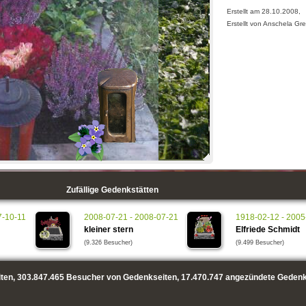
Erstellt am 28.10.2008,
Erstellt von Anschela Gr
Zufällige Gedenkstätten
7-10-11
2008-07-21 - 2008-07-21
1918-02-12 - 2005
kleiner stern
Elfriede Schmidt
(9.326 Besucher)
(9.499 Besucher)
ten,
303.847.465
Besucher von Gedenkseiten,
17.470.747
angezündete Gedenk