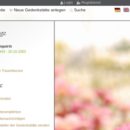
Login
Registrieren
eite
Neue Gedenkstätte anlegen
Suche
ige
ngwirth
943 - 20.10.2002
 Trauerkerzen
e
zünden
iterempfehlen
benachrichtigen
steller der Gedenkstätte senden