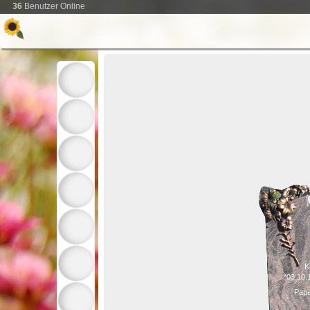
36
Benutzer Online
K
*03.10.
Papa