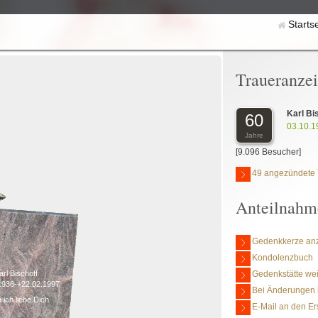
Starts
Traueranze
Karl Bi
60
03.10.1
Jahre
[9.096 Besucher]
49 angezündete 
Anteilnahm
Gedenkkerze an
Kondolenzbuch
Gedenkstätte we
arl Bischoff
1936-+22.02.1997
Bei Änderungen 
 ich liebe Dich
E-Mail an den Er