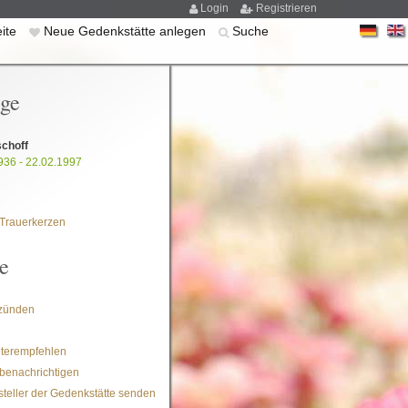
Login
Registrieren
eite
Neue Gedenkstätte anlegen
Suche
ige
schoff
936 - 22.02.1997
Trauerkerzen
e
zünden
iterempfehlen
benachrichtigen
steller der Gedenkstätte senden