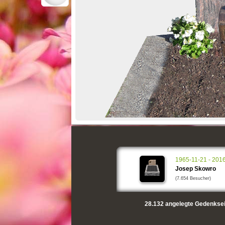
1965-11-21 - 201
Josep Skowro
(7.654 Besucher)
28.132
angelegte Gedenksei