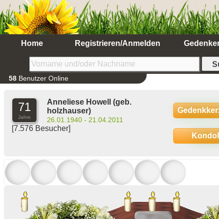
Home
Registrieren/Anmelden
Gedenke
58
Benutzer Online
Anneliese Howell
(geb.
71
Gedenkker
holzhauser)
Jahre
26.01.1940 - 21.04.2011
[7.576 Besucher]
Kondo