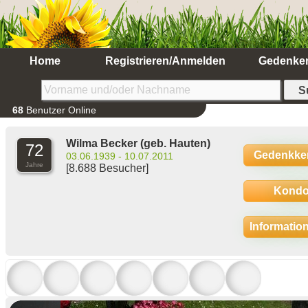
Home
Registrieren/Anmelden
Gedenke
68
Benutzer Online
Wilma Becker
(geb. Hauten)
72
Gedenkke
03.06.1939 - 10.07.2011
Jahre
[8.688 Besucher]
Kondo
Informatio