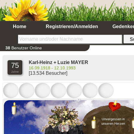
Home
Registrieren/Anmelden
Gedenke
38
Benutzer Online
Karl-Heinz + Luzie MAYER
75
16.09.1918 - 12.10.1993
Jahre
[13.534 Besucher]
Ältere anzeigen
Unvergessen in
unseren Herzen