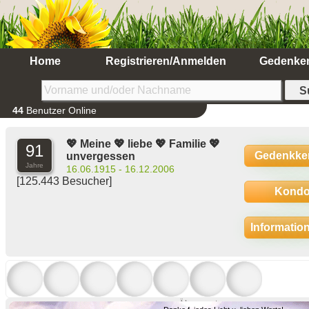
Home
Registrieren/Anmelden
Gedenke
44
Benutzer Online
💖 Meine 💖 liebe 💖 Familie 💖
91
Gedenkke
unvergessen
Jahre
16.06.1915 - 16.12.2006
[125.443 Besucher]
Kondo
Informatio
Ältere anzeigen