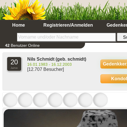
Home
Registrieren/Anmelden
Gedenke
42
Benutzer Online
Nils Schmidt
(geb. schmidt)
20
Gedenkker
16.01.1983 - 16.12.2003
Jahre
[12.707 Besucher]
Kondo