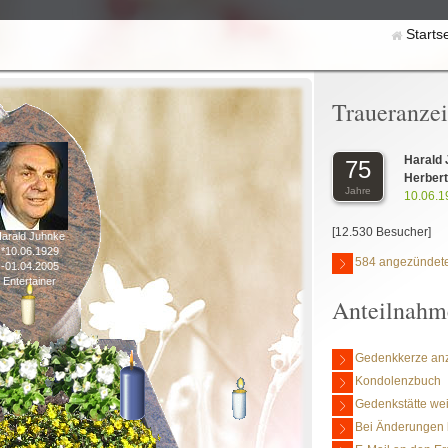
Starts
Traueranze
Harald
75
Herbert
Jahre
10.06.1
[12.530 Besucher]
arald Juhnke
*10.06.1929
584 angezündete
-01.04.2005
Entertainer
Anteilnahm
Gedenkkerze an
Kondolenzbuch
Gedenkstätte we
Bei Änderungen 