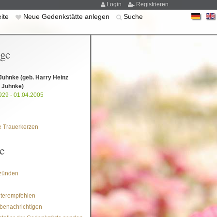
Login
Registrieren
eite
Neue Gedenkstätte anlegen
Suche
ige
 Juhnke
(geb. Harry Heinz
 Juhnke)
929 - 01.04.2005
 Trauerkerzen
e
zünden
iterempfehlen
benachrichtigen