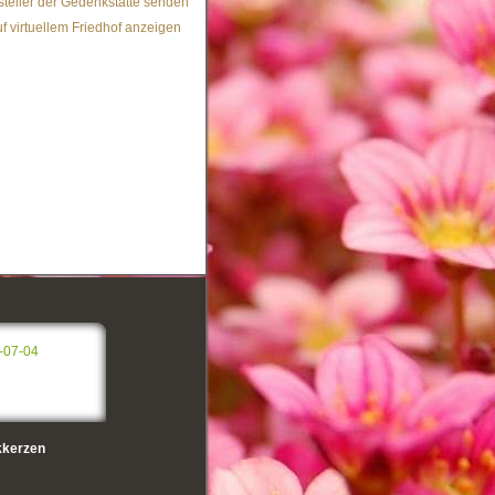
steller der Gedenkstätte senden
f virtuellem Friedhof anzeigen
-07-04
kerzen