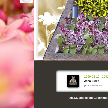
1969-02-17 - 199
Jana Eicke
(10.818 Besucher)
28.132
angelegte Gedenksei