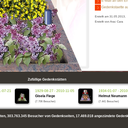
E-Mail an den Er
Gedenkstaette au
Erstellt am 31.05.2013,
Erstellt von Arac Cara
Zufällige Gedenkstätten
1-07-21
1929-08-27 - 2010-11-05
1934-01-07 - 2010
Gisela Fiege
Helmut Neumann
(7.706 Besucher)
(7.441 Besucher)
ten,
303.763.345
Besucher von Gedenkseiten,
17.469.018
angezündete Gedenk