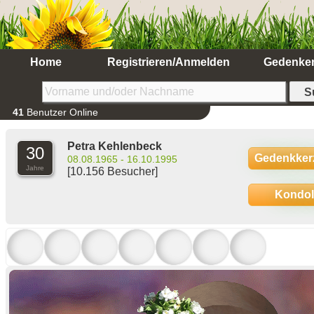
Home
Registrieren/Anmelden
Gedenke
41
Benutzer Online
Petra Kehlenbeck
30
Gedenkker
08.08.1965 - 16.10.1995
Jahre
[10.156 Besucher]
Kondo