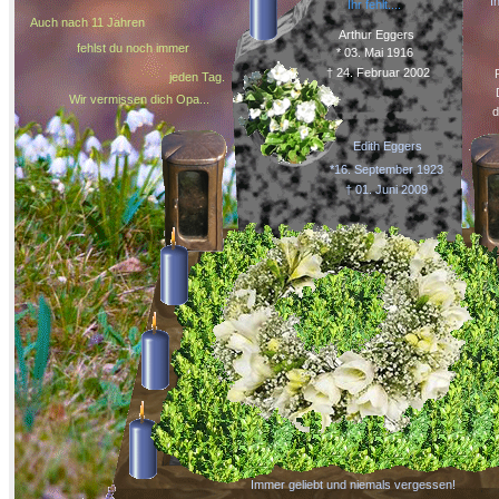
I
Ihr fehlt....
Auch nach 11 Jahren
Arthur Eggers
fehlst du noch immer
* 03. Mai 1916
† 24. Februar 2002
jeden Tag.
Wir vermissen dich Opa...
d
Edith Eggers
*16. September 1923
† 01. Juni 2009
Immer geliebt und niemals vergessen!