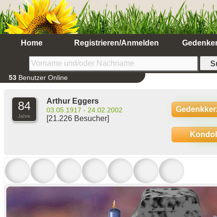
Home
Registrieren/Anmelden
Gedenke
53
Benutzer Online
Arthur Eggers
84
Gedenkker
03.05.1917 - 24.02.2002
Jahre
[21.226 Besucher]
Kondo