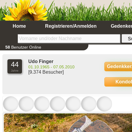
Home
Registrieren/Anmelden
Gedenke
58
Benutzer Online
Udo Finger
44
Gedenkker
01.10.1965 - 07.05.2010
Jahre
[9.374 Besucher]
Kondo