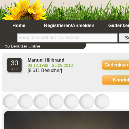
Home
Registrieren/Anmelden
Gedenke
56
Benutzer Online
Manuel Hillbrand
30
Gedenkker
03.12.1982 - 25.09.2013
Jahre
[8.611 Besucher]
Kondo