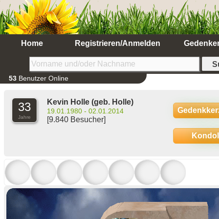
Home
Registrieren/Anmelden
Gedenke
53
Benutzer Online
Kevin Holle
(geb. Holle)
33
Gedenkker
19.01.1980 - 02.01.2014
Jahre
[9.840 Besucher]
Kondo