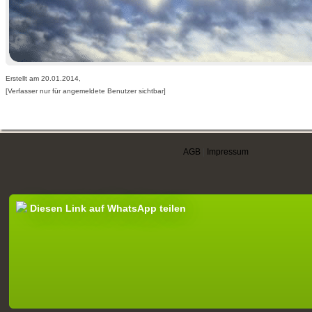
Erstellt am 20.01.2014,
[Verfasser nur für angemeldete Benutzer sichtbar]
AGB
|
Impressum
Diesen Link auf WhatsApp teilen