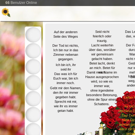
66
Benutzer Online
Seid nicht
Das Le
Auf der anderen
feierlich oder
das, 
Seite des Weges
traurig.
Lacht weiterhin
Der Fa
Der Tod ist nichts,
über das, worüber
durc
Ich bin nur in das
wir gemeinsam
War
Zimmer nebenan
gelacht haben.
nicht 
gegangen.
Betet lacht, denkt
Geda
Ich bin ich, ihr
an mich. Betet für
nur w
seid ihr
Damit mein Name im
mich.
meh
Das was ich für
Ich b
Hause ausgesprochen
Bli
Euch war, bin ich
weg,
wird, so wie es
immer noch.
ander
immer war,
Gebt mir den Namen,
ohne irgendeine
den ihr mir immer
besondere Betonung,
gegeben habt.
Lieber 
ohne die Spur eines
Sprecht mit mir,
Schattens.
wie ihr es immer
für Dic
getan habt.
vermisse D
Tag! Dei
hätte Di
kennen gel
wärst ein t
gewes