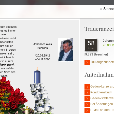
Starts
Traueranze
ben bedeutet
was es immer
war.
den ist nicht
Johann
58
hschnitten.
Johannes Alois
20.03.1
um soll ich
Behrens
Jahre
mehr in euren
nken sein,
[9.393 Besucher]
*20.03.1942
eil ich nicht
+04.11.2000
r in eurem
100 angezündete
in nicht weit
ckfeld bin?
 nur auf der
Anteilnahm
en Seite des
Wegs.
Papa,
Gedenkkerze an
h! Ich
Kondolenzbuch
ich jeden
n Enkel
Gedenkstätte we
ch gern
Bei Änderungen 
ernt! Du
oller Opa
E-Mail an den Er
en!