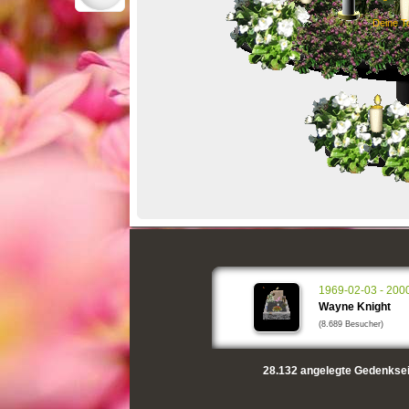
Deine T
1969-02-03 - 200
Wayne Knight
(8.689 Besucher)
28.132
angelegte Gedenksei