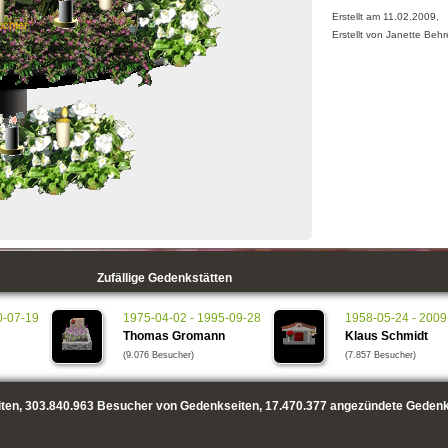
Erstellt am 11.02.2009,
ochter
Erstellt von Janette Beh
Zufällige Gedenkstätten
0-07-19
1975-04-02 - 1995-09-28
1958-05-24 - 2009
Thomas Gromann
Klaus Schmidt
(9.076 Besucher)
(7.857 Besucher)
ten,
303.840.963
Besucher von Gedenkseiten,
17.470.377
angezündete Gedenk