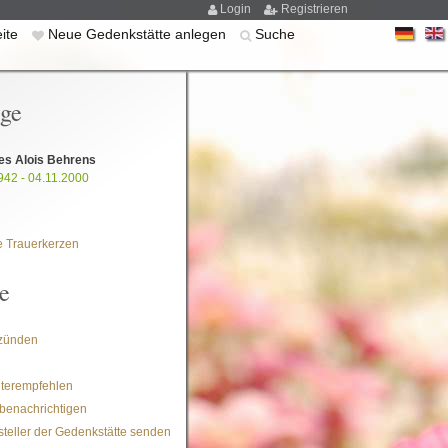
Login
Registrieren
eite
Neue Gedenkstätte anlegen
Suche
ige
es Alois Behrens
942 - 04.11.2000
 Trauerkerzen
e
zünden
iterempfehlen
benachrichtigen
steller der Gedenkstätte senden