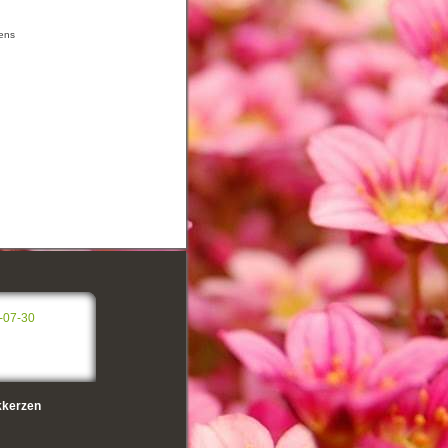
rens
-07-30
kerzen