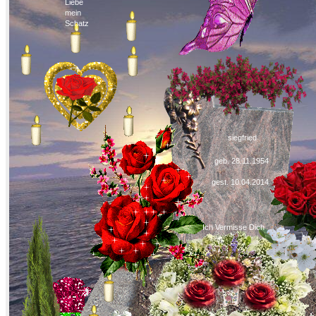
Liebe
mein
Schatz
siegfried
geb. 28.11.1954
gest. 10.04.2014
Ich Vermisse Dich