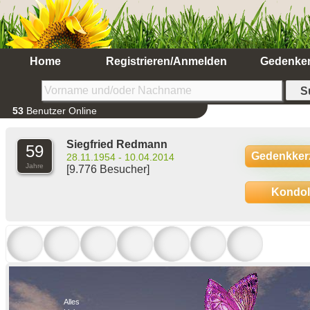
Home
Registrieren/Anmelden
Gedenke
53
Benutzer Online
Siegfried Redmann
59
Gedenkker
28.11.1954 - 10.04.2014
Jahre
[9.776 Besucher]
Kondo
Alles