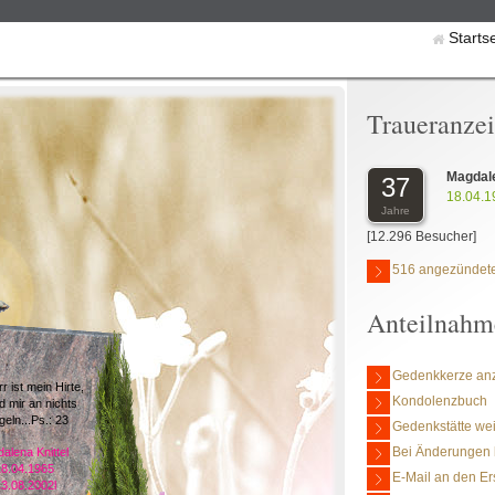
Starts
Traueranze
Magdale
37
18.04.1
Jahre
[12.296 Besucher]
516 angezündete
Anteilnahm
Gedenkkerze an
r ist mein Hirte,
Kondolenzbuch
d mir an nichts
eln...Ps.: 23
Gedenkstätte we
Bei Änderungen 
alena Knittel
18.04.1965
E-Mail an den Er
13.08.2002l