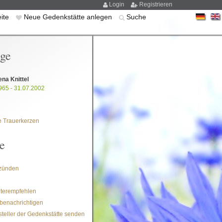
Login
Registrieren
eite
Neue Gedenkstätte anlegen
Suche
ige
na Knittel
965 - 31.07.2002
 Trauerkerzen
e
zünden
iterempfehlen
benachrichtigen
steller der Gedenkstätte senden