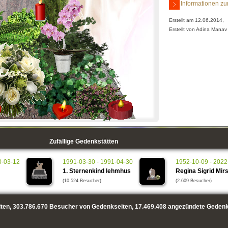
Informationen zu
Erstellt am 12.06.2014,
Erstellt von Adina Manav
Zufällige Gedenkstätten
0-03-12
1991-03-30 - 1991-04-30
1952-10-09 - 2022
1. Sternenkind lehmhus
Regina Sigrid Mir
(10.524 Besucher)
(2.609 Besucher)
ten,
303.786.670
Besucher von Gedenkseiten,
17.469.408
angezündete Gedenk