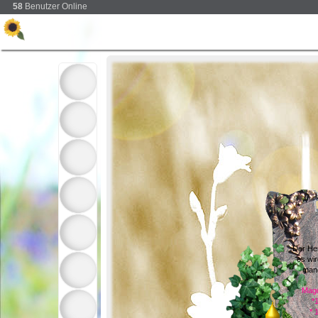
58
Benutzer Online
Der Her
es wir
mang
Magd
*
* 