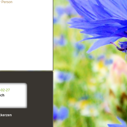
r Person
-02-27
sch
kerzen