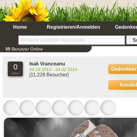
Home
Registrieren/Anmelden
Gedenke
55
Benutzer Online
Isak Vranceanu
0
Gedenkker
04.10.2013 - 24.02.2014
Jahre
[11.228 Besucher]
Kondo
Als
Gott