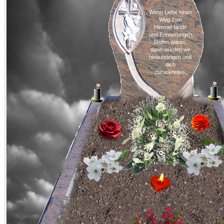
Wenn Liebe einen
Weg zum
Himmel fände
und Erinnerungen
Stufen wären,
dann würden wir
hinaufsteigen und
dich
zurückholen.