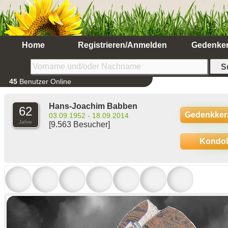
Home
Registrieren/Anmelden
Gedenke
45
Benutzer Online
Hans-Joachim Babben
62
Gedenkker
03.09.1952 - 18.09.2014
Jahre
[9.563 Besucher]
Kondo