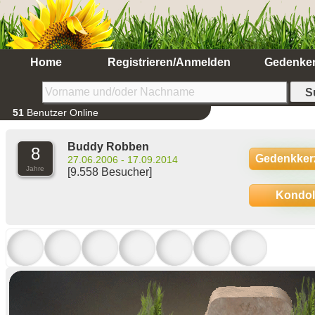
Home
Registrieren/Anmelden
Gedenke
51
Benutzer Online
Buddy Robben
8
Gedenkker
27.06.2006 - 17.09.2014
Jahre
[9.558 Besucher]
Kondo