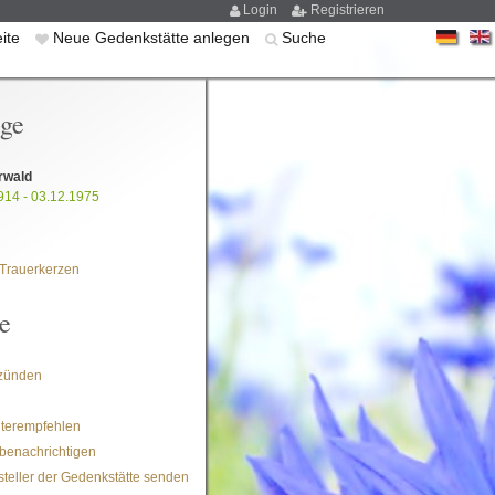
Login
Registrieren
eite
Neue Gedenkstätte anlegen
Suche
ige
orwald
914 - 03.12.1975
Trauerkerzen
e
zünden
iterempfehlen
benachrichtigen
steller der Gedenkstätte senden