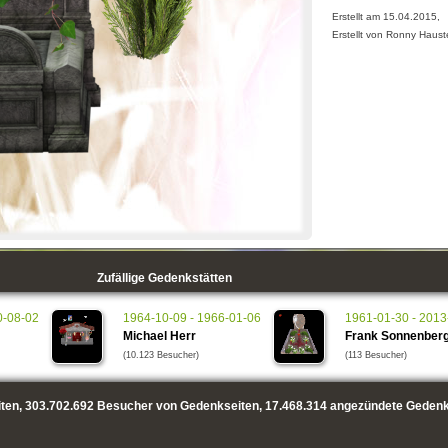
Erstellt am 15.04.2015,
Erstellt von Ronny Haust
Zufällige Gedenkstätten
0-08-02
1964-10-09 - 1966-01-06
1961-01-30 - 2013
Michael Herr
Frank Sonnenber
(10.123 Besucher)
(113 Besucher)
ten,
303.702.692
Besucher von Gedenkseiten,
17.468.314
angezündete Gedenk