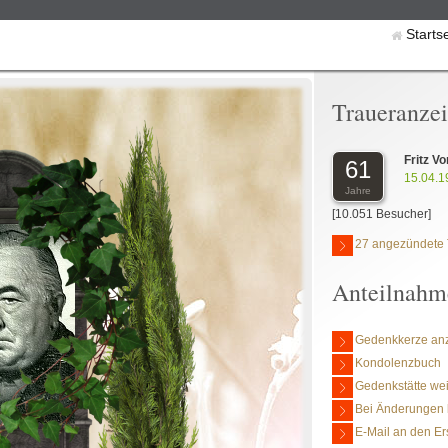
Starts
Traueranze
Fritz V
61
15.04.1
Jahre
[10.051 Besucher]
27 angezündete 
Anteilnahm
Gedenkkerze an
Kondolenzbuch
Gedenkstätte we
Bei Änderungen 
E-Mail an den Er