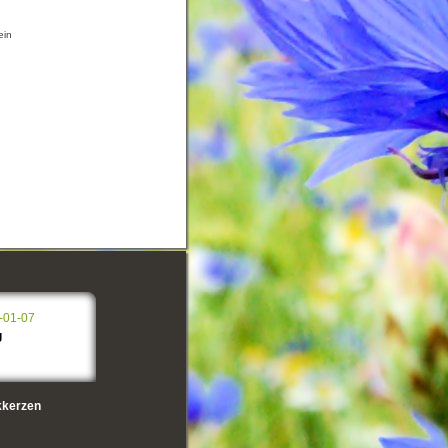
ein
-01-07
g
kerzen