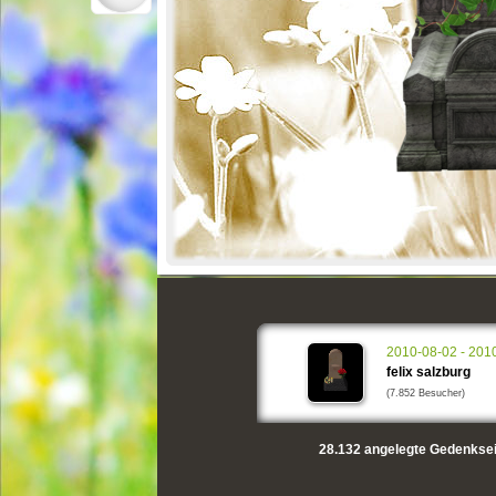
2010-08-02 - 201
felix salzburg
(7.852 Besucher)
28.132
angelegte Gedenksei