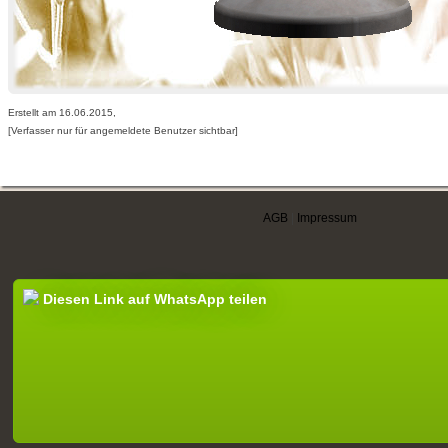
Erstellt am 16.06.2015,
[Verfasser nur für angemeldete Benutzer sichtbar]
AGB
|
Impressum
Diesen Link auf WhatsApp teilen