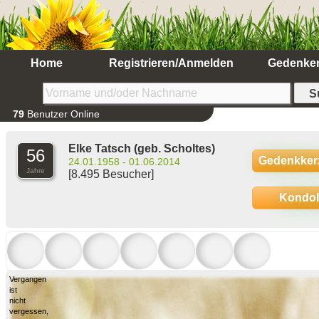
Home
Registrieren/Anmelden
Gedenke
79
Benutzer Online
Elke Tatsch
(geb. Scholtes)
56
Gedenkker
24.01.1958 - 01.06.2014
Jahre
[8.495 Besucher]
Kondo
Vergangen
ist
nicht
vergessen,